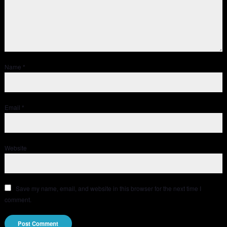
Name
*
Email
*
Website
Save my name, email, and website in this browser for the next time I
comment.