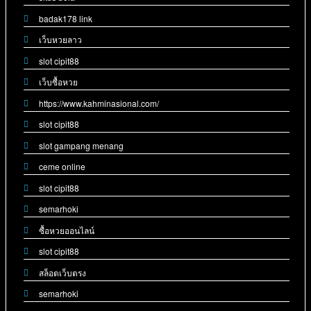
badak178 link
เว็บหวยลาว
slot cipit88
เว็บซื้อหวย
https://www.kahminasional.com/
slot cipit88
slot gampang menang
ceme online
slot cipit88
semarhoki
ซื้อหวยออนไลน์
slot cipit88
สล็อตเว็บตรง
semarhoki