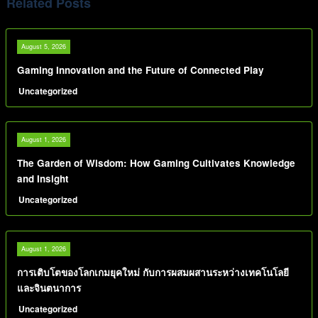
Related Posts
August 5, 2026
Gaming Innovation and the Future of Connected Play
Uncategorized
August 1, 2026
The Garden of Wisdom: How Gaming Cultivates Knowledge
and Insight
Uncategorized
August 1, 2026
การเติบโตของโลกเกมยุคใหม่ กับการผสมผสานระหว่างเทคโนโลยี
และจินตนาการ
Uncategorized