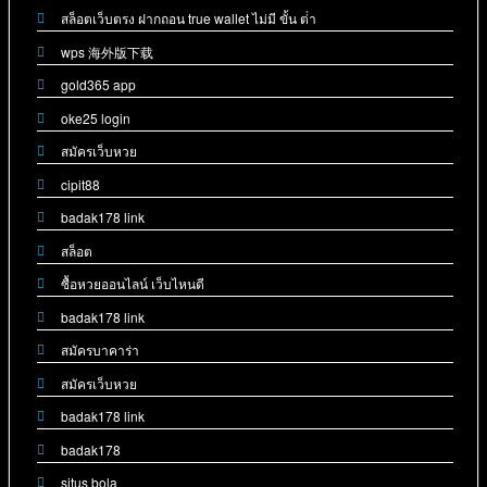
สล็อตเว็บตรง ฝากถอน true wallet ไม่มี ขั้น ต่ํา
wps 海外版下载
gold365 app
oke25 login
สมัครเว็บหวย
cipit88
badak178 link
สล็อต
ซื้อหวยออนไลน์ เว็บไหนดี
badak178 link
สมัครบาคาร่า
สมัครเว็บหวย
badak178 link
badak178
situs bola